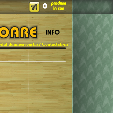
produse
0
in cos
INFO
neavoastra? Contactati-ne!