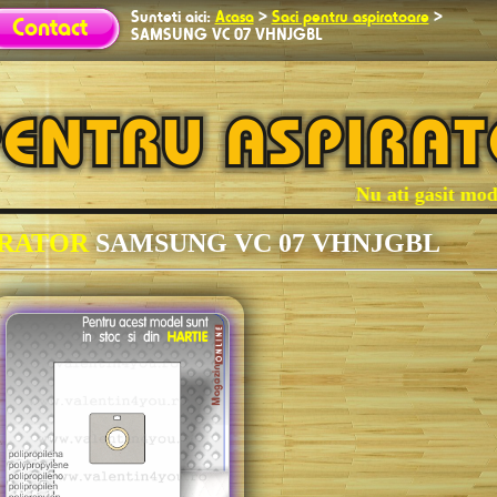
Sunteti aici:
Acasa
>
Saci pentru aspiratoare
>
Contact
SAMSUNG VC 07 VHNJGBL
Nu ati gasit modelul dum
IRATOR
SAMSUNG VC 07 VHNJGBL