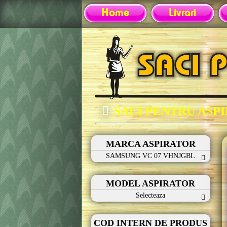
Home
Livrari
SACI PENTRU ASP
MARCA ASPIRATOR
SAMSUNG VC 07 VHNJGBL
MODEL ASPIRATOR
Selecteaza
COD INTERN DE PRODUS