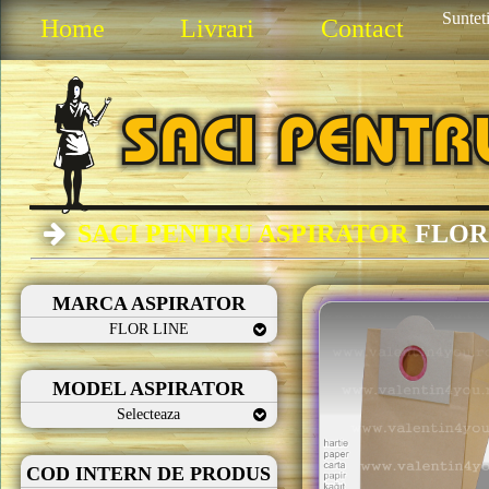
Sunteti
Home
Livrari
Contact
SACI PENTRU ASPIRATOR
FLOR
MARCA ASPIRATOR
FLOR LINE
MODEL ASPIRATOR
Selecteaza
COD INTERN DE PRODUS