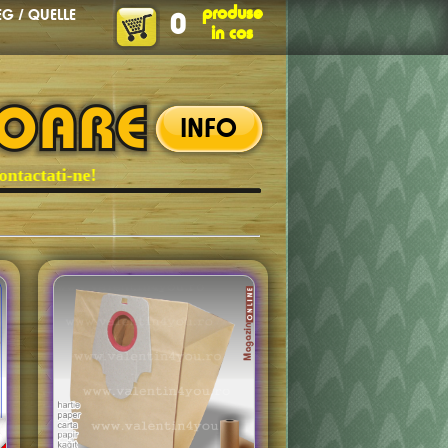
produse
EG / QUELLE
0
in cos
INFO