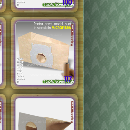
100
117