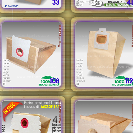
33
41
108
112