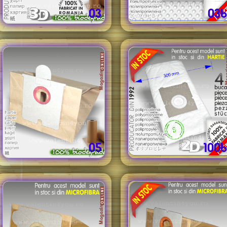
03
03b
05
100b