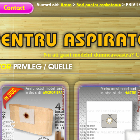
Sunteti aici:
Acasa
>
Saci pentru aspiratoare
>
PRIVIL
Contact
 dumneavoastra? Contactati-ne!
ATOR
PRIVILEG / QUELLE