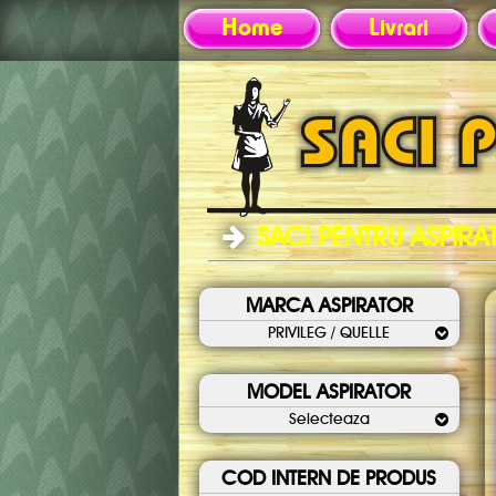
Home
Livrari
Nu ati gasit modelul
SACI PENTRU ASPIR
MARCA ASPIRATOR
PRIVILEG / QUELLE
MODEL ASPIRATOR
Selecteaza
COD INTERN DE PRODUS