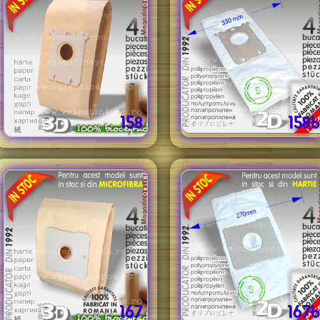
158
158b
167
167b