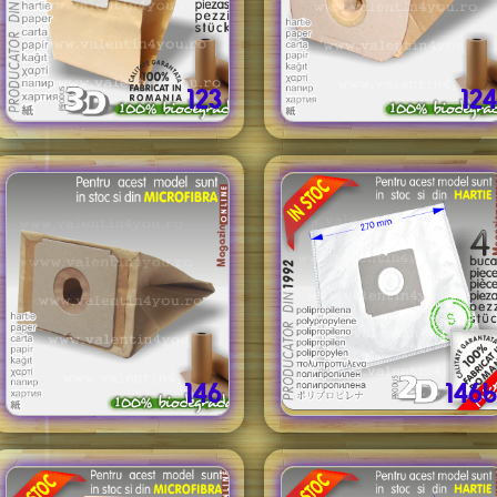
123
124
146
146b