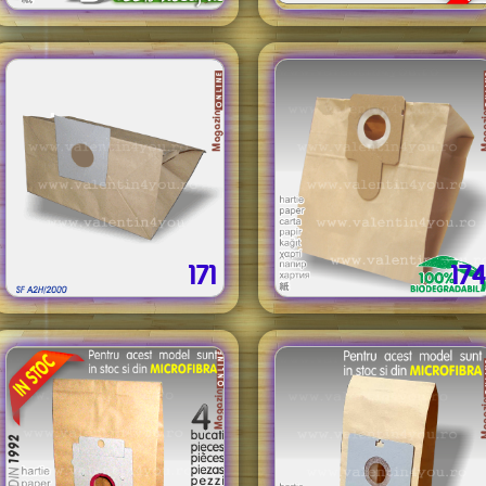
171
174