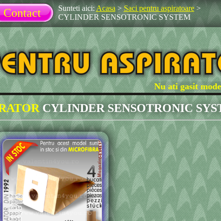
Sunteti aici:
Acasa
>
Saci pentru aspiratoare
>
Contact
CYLINDER SENSOTRONIC SYSTEM
Nu ati gasit modelul 
IRATOR
CYLINDER SENSOTRONIC SY