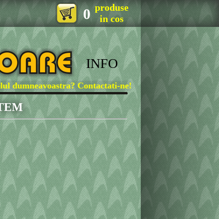
produse
0
in cos
INFO
dumneavoastra? Contactati-ne!
STEM